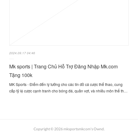
2024.09.17 04:46
Mk sports | Trang Chủ Hỗ Trợ Đăng Nhập Mk.com
Tặng 100k
MK Sports - Điểm đến lý tưởng cho các tín đồ cá cược thể thao, cung
cấp tỷ lệ cược cạnh tranh cho bóng đá, quần vợt, và nhiều môn thể th…
Copyright ©
2026
mksportsmkcom's Ownd
.